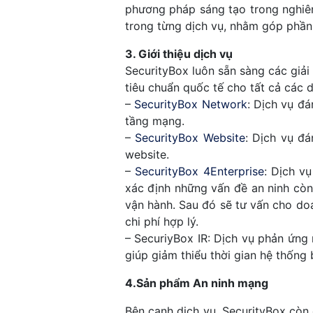
phương pháp sáng tạo trong nghiên
trong từng dịch vụ, nhằm góp phần
3. Giới thiệu dịch vụ
SecurityBox luôn sẵn sàng các giải
tiêu chuẩn quốc tế cho tất cả các 
–
SecurityBox Network
: Dịch vụ đ
tầng mạng.
–
SecurityBox Website
: Dịch vụ đ
website.
–
SecurityBox 4Enterprise
: Dịch v
xác định những vấn đề an ninh còn
vận hành. Sau đó sẽ tư vấn cho doa
chi phí hợp lý.
– SecuriyBox IR: Dịch vụ phản ứng 
giúp giảm thiểu thời gian hệ thống 
4.Sản phẩm An ninh mạng
Bên cạnh dịch vụ, SecurityBox còn