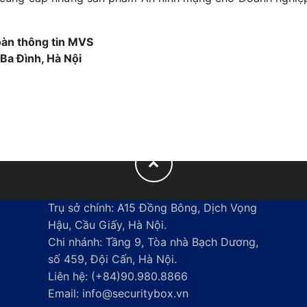
oàn thông tin MVS
Ba Đình, Hà Nội
Trụ sở chính: A15 Đồng Bông, Dịch Vọng
Hậu, Cầu Giấy, Hà Nội.
Chi nhánh: Tầng 9, Tòa nhà Bạch Dương,
số 459, Đội Cấn, Hà Nội.
Liên hệ:
(+84)90.980.8866
Email:
info@securitybox.vn