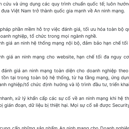
 cứu và ứng dụng các quy trình chuẩn quốc tế; luôn hướn
 đưa Việt Nam trở thành quốc gia mạnh về An ninh mạng.
 pháp phần mềm hỗ trợ việc đánh giá, tối ưu hóa toàn bộ q
doanh nghiệp, tổ chức trong mọi ngành nghề.
ánh giá an ninh hệ thống mạng nội bộ, đảm bảo hạn chế tối
ánh giá an ninh mạng cho website, hạn chế tối đa nguy c
ụ đánh giá an ninh mạng toàn diện cho doanh nghiệp theo
 tồn tại trong toàn bộ hệ thống, từ hạ tầng mạng, ứng dụn
nh nghiệp/tổ chức định hướng và lộ trình đầu tư, triển kh
nhanh, xử lý khẩn cấp các sự cố về an ninh mạng khi hệ th
bị gián đoạn, dữ liệu bị thiệt hại. Mọi sự cố sẽ được Securi
 cung cấp những sản phẩm An ninh mạng cho Doanh nghiệp,