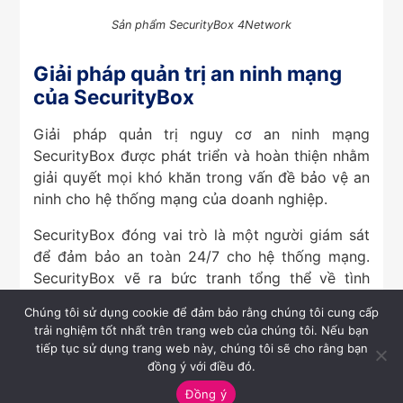
Sản phẩm SecurityBox 4Network
Giải pháp quản trị an ninh mạng
của SecurityBox
Giải pháp quản trị nguy cơ an ninh mạng
SecurityBox được phát triển và hoàn thiện nhằm
giải quyết mọi khó khăn trong vấn đề bảo vệ an
ninh cho hệ thống mạng của doanh nghiệp.
SecurityBox đóng vai trò là một người giám sát
để đảm bảo an toàn 24/7 cho hệ thống mạng.
SecurityBox vẽ ra bức tranh tổng thể về tình
trạng an ninh mạng; giúp doanh nghiệp có được
Chúng tôi sử dụng cookie để đảm bảo rằng chúng tôi cung cấp
cái nhìn trực quan về điểm mạnh, điểm yếu, lỗ
trải nghiệm tốt nhất trên trang web của chúng tôi. Nếu bạn
hổng và cả các nguy cơ bảo mật tồn tại trong
tiếp tục sử dụng trang web này, chúng tôi sẽ cho rằng bạn
mạng lưới đó. Ngoài ra, SecurityBox còn đề xuất
đồng ý với điều đó.
các giải pháp giúp khắc phục các lỗ hổng hiện
Đồng ý