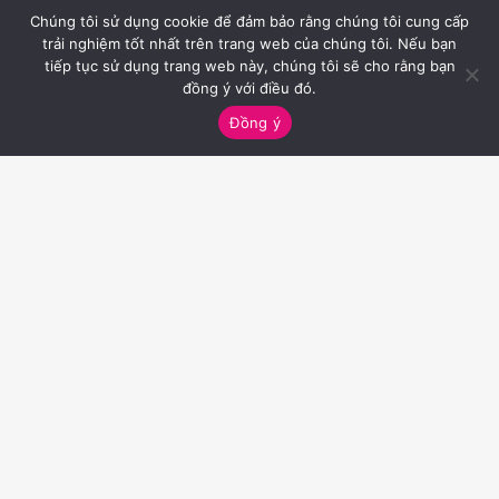
Chúng tôi sử dụng cookie để đảm bảo rằng chúng tôi cung cấp
trải nghiệm tốt nhất trên trang web của chúng tôi. Nếu bạn
tiếp tục sử dụng trang web này, chúng tôi sẽ cho rằng bạn
đồng ý với điều đó.
Đồng ý
Kinh doanh online: cần đẩy mạnh bảo
mật website hơn nữa
Một trong những chìa khóa để kinh doanh
online thành công là bảo mật website của
doanh nghiệp. 1. Lý do doanh nghiệp kinh
doanh online cần đẩy mạnh bảo mật...
Kiến thức
| 24/03/2021