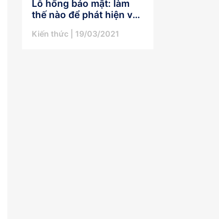
Lỗ hổng bảo mật: làm
thế nào để phát hiện và
khắc phục triệt để?
Kiến thức
| 19/03/2021