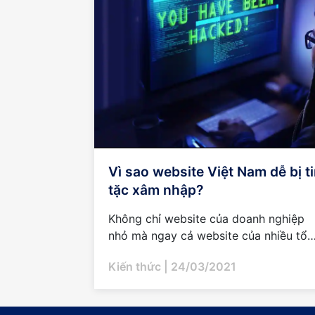
Vì sao website Việt Nam dễ bị t
tặc xâm nhập?
Không chỉ website của doanh nghiệp
nhỏ mà ngay cả website của nhiều tổ
chức, doanh nghiệp lớn tại Việt Nam
Kiến thức
| 24/03/2021
cũng đã từng bị xâm nhập. Thực trạng
này dẫn...