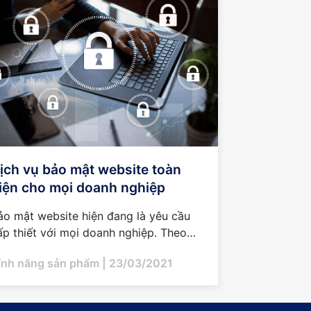
ịch vụ bảo mật website toàn
iện cho mọi doanh nghiệp
ảo mật website hiện đang là yêu cầu
ấp thiết với mọi doanh nghiệp. Theo
ó, các đơn vị an ninh mạng cũng cho
ính năng sản phẩm
| 23/03/2021
a đời nhiều dịch vụ bảo mật website
...