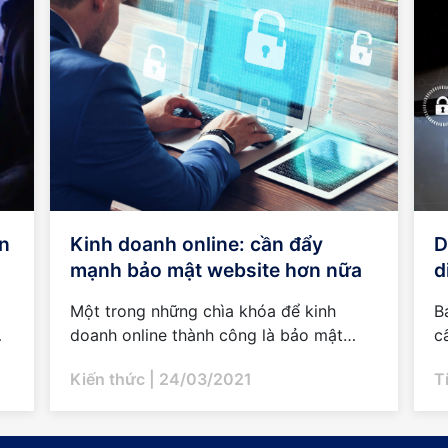
in
Kinh doanh online: cần đẩy
D
mạnh bảo mật website hơn nữa
d
Một trong những chìa khóa để kinh
B
doanh online thành công là bảo mật
c
website của doanh nghiệp. 1. Lý do
đ
Kiến thức
| 24/03/2021
T
doanh nghiệp kinh doanh online cần đẩy
r
mạnh bảo mật...
đa